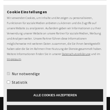
Cookie Einstellungen
Wir verwenden Cookies, um Inhalte und Anzeigen zu personalisieren,
Funktionen für soziale Medien anbieten zu können und die Zugriffe auf
unsere Website zu analysieren. Außerdem geben wir Informationen zu Ihrer
Verwendung unserer Website an unsere Partner für soziale Medien, Werbung
NEWSLETTER
und Analysen weiter. Unsere Partner führen diese Informationen
möglicherweise mit weiteren Daten zusammen, die Sie ihnen bereitgestellt
MeineZeit-Post
haben oder die Sie im Rahmen Ihrer Nutzung der Dienste gesammelt haben.
Weitere Informationen finden Sie in unserer
Datenschutzerklärung
und im
Impressum
.
Nur notwendige
Statistik
ALLE COOKIES AKZEPTIEREN